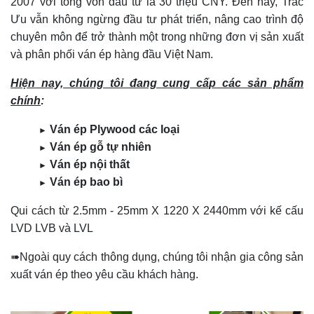
2007 với tổng vốn đầu tư là 30 triệu CNY. Đến nay, Trác
Ưu vẫn không ngừng đầu tư phát triển, nâng cao trình độ
chuyên môn để trở thành một trong những đơn vị sản xuất
và phân phối ván ép hàng đầu Việt Nam.
Hiện nay, chúng tôi đang cung cấp các sản phẩm
chính
:
Ván ép Plywood các loại
►
Ván ép gỗ tự nhiên
►
Ván ép nội thất
►
V
án ép bao bì
►
Qui cách từ 2.5mm - 25mm X 1220 X 2440mm với kế cấu
LVD LVB và LVL
➠Ngoài quy cách thông dụng, chúng tôi nhận gia công sản
xuất ván ép theo yêu cầu khách hàng.